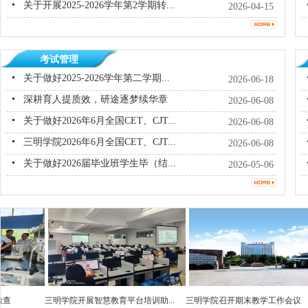
关于开展2025-2026学年第2学期转...
2026-04-15
考试管理
关于做好2025-2026学年第二学期...
2026-06-18
深耕育人提质效，研途逐梦续华章
2026-06-08
关于做好2026年6月全国CET、CJT...
2026-06-08
三明学院2026年6月全国CET、CJT...
2026-06-08
关于做好2026届毕业班学生毕（结...
2026-05-06
查
三明学院开展智慧教育平台培训助...
三明学院召开期末教学工作会议