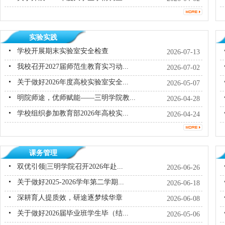
实验实践
学校开展期末实验室安全检查
2026-07-13
我校召开2027届师范生教育实习动...
2026-07-02
关于做好2026年度高校实验室安全...
2026-05-07
明院师途，优师赋能——三明学院教...
2026-04-28
学校组织参加教育部2026年高校实...
2026-04-24
课务管理
双优引领|三明学院召开2026年赴...
2026-06-26
关于做好2025-2026学年第二学期...
2026-06-18
深耕育人提质效，研途逐梦续华章
2026-06-08
关于做好2026届毕业班学生毕（结...
2026-05-06