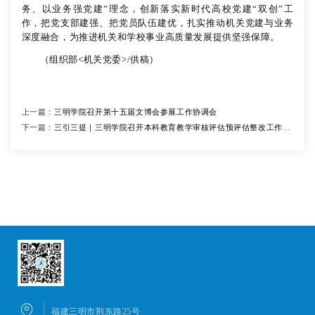
务、以业务强党建
”理念
，
创新落实新时代高校党建“双创”工
作，把党支部
建强、把党员队伍建
优
，扎实
推动机关党建与业务
深度融合
，
为推进
机关和学校事业
高质量发展提供坚强保障
。
（组织部
<
机关党委
>/
供稿）
上一篇：
三明学院召开第十五届文博会参展工作协调会
下一篇：
三引三提｜三明学院召开本科教育教学审核评估预评估整改工作动
员会
福建三明市荆东路25号