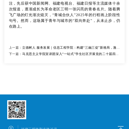
注，先后获中国新闻网、福建电视台、福建日报等主流媒体十余
次报道，逐渐成长为革命老区三明一张闪亮的青春名片。随着腾
飞广场的灯光渐次熄灭，“青城合伙人”2025年的行程画上阶段性
句号。然而，这场属于青
年
与城市的
“双向奔赴”，从未止步，仍
在路上。
上一篇：
立德树人 服务发展｜信息工程学院：构建“三融三促”新格局，激活
下一篇：
人才培养新动能
马克思主义学院宣讲团深入“一站式”学生社区开展党的二十届四中
全会精神宣讲