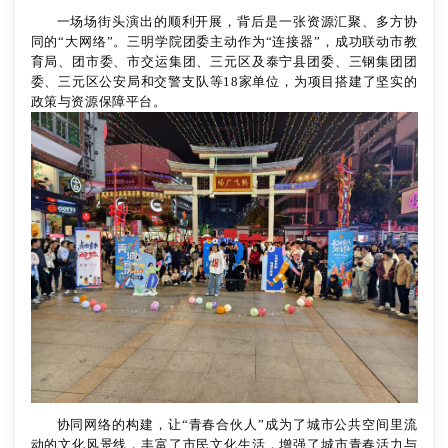
一场场街头演出的顺利开展，背后是一张资源汇聚、多方协
同的
“大网络”。三明学院团委主动作为“连接器”，成功联动市教
育局、团市委、市交运集团、三元区及泰宁县团委、三钢集团团
委、三元区公安局和交警支队等18家单位，为项目搭建了坚实的
政策与资源保障平台。
协同网络的构建，
让
“
青春合伙人
”
成为了城市公共空间里流
动的文化风景线，丰富了市民文化生活，增强了城市青春活力与