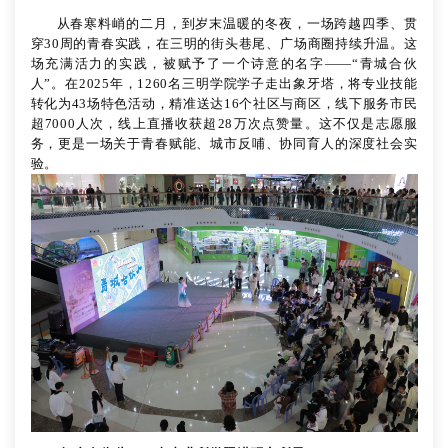
从春寒料峭的二月，到岁末温暖的冬夜，一场跨越四季、贯
穿
30周的青春实践，在三明的街头巷尾、广场商圈持续升温。
这
场充满活力的实践，被赋予了一个诗意的名字
——
“青城合伙
人”
。在
2025年，1260名三明学院学子走出象牙塔，将专业技能
转化为43场特色活动，精准送达16个社区与商区，线下服务市民
超7000人次，线上直播收获超28万次点赞量。这不仅是志愿服
务，更是一场关于青春赋能、城市反哺、协同育人的深度社会实
验。