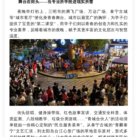
舞台在街头
——当专业所学照进现实所需
夜晚华灯初上，三明市的腾飞广场、万达广场、泰宁古城
等
“城市客厅”便化身青春舞台。
城市以最宽广的胸怀，为学子们
提供了宝贵的
“第二课堂”，而学子们则以青春的创造力和扎实的
专业素养，反哺着城市的夜晚，赋予其更丰富的文化层次与智慧
温度。
街头驻唱、健身操带练、红色故事宣讲、交通安全科普、体
质监测、八段锦教学、垃圾分类游戏
……“青城合伙人”的活动清
单犹如一份精心定制的“民生服务菜单”。从泰宁古城的“青麟泰
宁”文艺汇演，到太阳岛台江心形广场的草地音乐派对，形式多