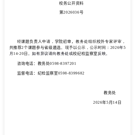
校务公开资料
第
2026036
号
经
课题负责人
申请，
学院初审，
教务处组织
校外
专家评审，
共推荐
2
个课题参与省级遴选
。现予以公示，公示时间：
20
26
年
5
月
14
-20
日
。如有异议请向教务处或
校
纪检监察室
反映。
咨询电话：教务处
0598-
8397
201
监督电话：纪检监察室
0598-
8399682
教务处
2026
年
5
月
14
日