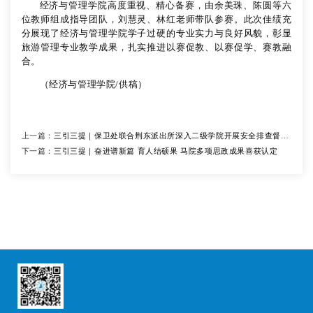
经济与管理学院高度重视、精心备赛，由余美珠、陈圆等六
位教师组成指导团队，刘慧灵、林红老师带队参赛。此次佳绩充
分展现了经济与管理学院学子过硬的专业实力与良好风貌，彰显
旅游管理专业教学成果，扎实推进以赛促教、以赛促学、赛教融
合。
（经济与管理学院
/供稿
）
上一篇：
三引三提｜保卫处联合荆东派出所深入二级学院开展安全排查督导
下一篇：
工作
三引三提｜奋进谱新篇 育人结硕果 马院多项思政成果喜获认定