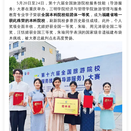
5月20日至24日，
第十六届全国旅游院校服务技能（导游服
务）大赛
在重庆举办，
三明学院经济与管理学院旅游管理与服务
教育专业学子
荣获
全国本科院校组团体一等奖
，成为
福建省唯一
获此殊荣的本科院校
，刷新我校参赛历史最佳成绩。此外，个人
奖项全面丰收，尤婧妤获全国一等奖，朱瑜、周元涛获全国二等
奖，汪恬婧获全国三等奖，朱瑜同学表演的
国家级非遗福建布袋
木偶戏
，被大赛总裁判点名高度赞扬。