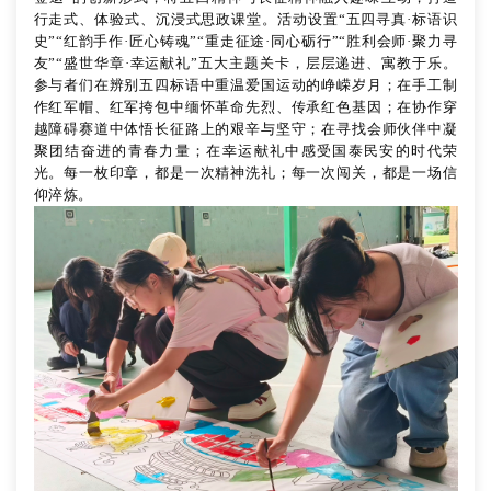
行走式、体验式、沉浸式思政课堂。活动设置“五四寻真·标语识
史”“红韵手作·匠心铸魂”“重走征途·同心砺行”“胜利会师·聚力寻
友”“盛世华章·幸运献礼”五大主题关卡，层层递进、寓教于乐。
参与者们在辨别五四标语中重温爱国运动的峥嵘岁月；在手工制
作红军帽、红军挎包中缅怀革命先烈、传承红色基因；在协作穿
越障碍赛道中体悟长征路上的艰辛与坚守；在寻找会师伙伴中凝
聚团结奋进的青春力量；在幸运献礼中感受国泰民安的时代荣
光。每一枚印章，都是一次精神洗礼；每一次闯关，都是一场信
仰淬炼。