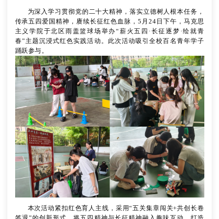
为深入学习贯彻党的二十大精神，落实立德树人根本任务，
传承五四爱国精神，赓续长征红色血脉，
5月24日下午，马克思
主义学
院于
北区雨盖篮球场举办
“薪火五四·长征逐梦·绘就青
春”主题沉浸式红色实践活动。
此次活动吸引全校百名
青年学子
踊跃参与。
本次活动紧扣红色育人主线，采用
“五关集章闯关+共创长卷
签退”的创新形式，将五四精神与长征精神融入趣味互动，打造