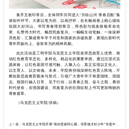
集齐五枚印章后，全体同学共同进入
“共绘山河·青春启航”集
体创作环节。大家以笔为炬、以画抒怀，在长幅画卷上精心描绘
祖国大好河山、书写青春理想誓言，用色彩与线条致敬革命先
辈、礼赞伟大时代、畅想民族复兴。一幅幅生动笔触、一抹抹鲜
亮色彩，汇聚成青年学子对党和国家的赤诚热爱，展现出新时代
青年昂扬向上、奋发有为的精神风貌。
此次活动是
三明学院
马克思主义学院发挥思政育人优势、推
动红色教育常态化、多样化、精品化的重要举措。通过沉浸式实
践体验，让红色基因可感可触、入脑入心，真正实现以文化人、
以文育人、以文铸魂。未来，学院将持续深耕红色育人阵地，不
断创新思政教育载体与形式，引领广大青年学子将爱国情、强国
志、报国行融入日常、见于行动，以青春之我、奋斗之我，勇担
时代使命，在强国建设、民族复兴的壮阔征程上书写更加绚丽的
青春篇章。
（马克思主义学院
/供稿
）
上一篇：
马克思主义学院开展“画好思政同心圆，培育德才好少年”非遗中国