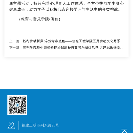
康主题活动，持续完善心理育人工作体系，全方位护航学生身心
健康成长，助力学子以积极心态迎接学习与生活中的各类挑战。
（教育与音乐学院/供稿）
上一篇：
践行劳动新风 淬炼青春底色——信息工程学院五月劳动文化月系列
下一篇：
活动圆满落幕
三明学院师生亮相长征沿线高校思政音乐融媒活动 共建思政课堂联
盟
福建三明市荆东路25号