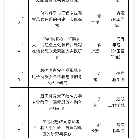
储能科学与工程专业课
资源
1
黄
程思政体系的构建与实践探
与化工学
3
世俊
索
院
“
译”润初心，红韵育
海外
1
人：《红色文化翻译》课程
蒋
学院
4
在地化思政元素融入实践研
永远
（外国语
究
学院）
总体国家安全观视域下
1
余
信息
电子商务安全课程思政的育
5
建
工程学院
人路径研究
新工科背景下结构力学
1
齐
建筑
专业教学与课程思政的融合
6
桐
工程学院
路径研究
在地化思政元素赋能
1
郭
建筑
《工程力学》新工科课程建
7
长升
工程学院
设的研究与实践