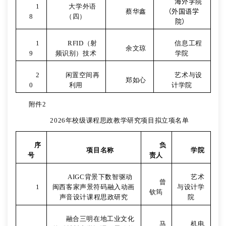
海外学院
1
大学外语
蔡华鑫
（外国语学
8
（四）
院）
1
RFID
（射
信息工程
余文琼
9
频识别）技术
学院
2
闲置空间再
艺术与设
郑如心
0
利用
计学院
附件
2
2026
年校级课程思政教学研究项目拟立项名单
序
负
项目名称
学院
号
责人
AIGC
背景下数智驱动
艺术
曾
1
闽西客家声景符码融入动画
与设计学
钦筠
声音设计课程思政研究
院
融合三明在地工业文化
马
机电