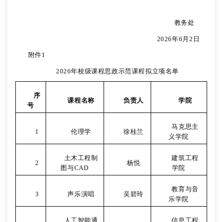
教务处
2026
年
6
月
2
日
附件
1
2026
年校级课程思政示范课程拟立项名单
序
课程名称
负责人
学院
号
马克思主
1
伦理学
徐桂兰
义学院
土木工程制
建筑工程
2
杨悦
图与
CAD
学院
教育与音
3
声乐演唱
吴碧玲
乐学院
人工智能通
信息工程