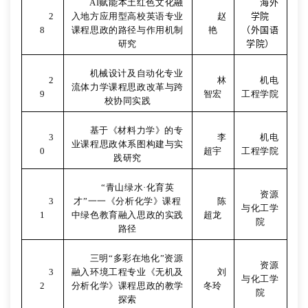
AI
赋能本土红色文化融
海外
2
入地方应用型高校英语专业
赵
学院
8
课程思政的路径与作用机制
艳
（外国语
研究
学院）
机械设计及自动化专业
2
林
机电
流体力学课程思政改革与跨
9
智宏
工程学院
校协同实践
基于《材料力学》的专
3
李
机电
业课程思政体系图构建与实
0
超宇
工程学院
践研究
“
青山绿水
·
化育英
资源
3
才”一一《分析化学》课程
陈
与化工学
1
中绿色教育融入思政的实践
超龙
院
路径
三明“多彩在地化”资源
资源
3
融入环境工程专业《无机及
刘
与化工学
2
分析化学》课程思政的教学
冬玲
院
探索