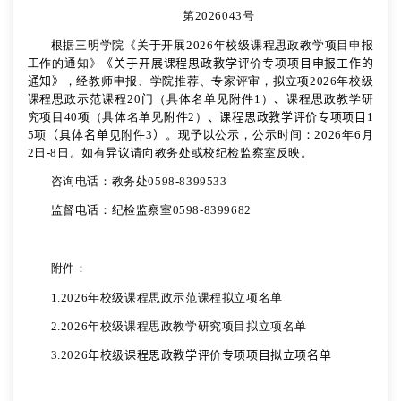
第
2026043
号
根据三明学院《关于开展
202
6
年校级课程思政教学项目申报
工作的通知》
《关于开展课程思政教学评价专项项目申报工作的
通知》
，经教师申报、学院推荐、专家评审，拟立项
202
6
年校级
课程思政示范课程
20
门（具体名单见附件
1
）
、
课程思政教学研
究项目
40
项（具体名单见附件
2
）
、课程思政教学评价专项项目
1
5
项（具体名单见附件
3
）
。现予以公示，公示时间：
202
6
年
6
月
2
日
-
8
日。如有异议请向教务处或校纪检监察室反映。
咨询电话：教务处
0598-8399533
监督电话：纪检监察室
0598-8399682
附件：
1.2026
年校级课程思政示范课程拟立项名单
2.2026
年校级课程思政教学研究项目拟立项名单
3.
2026
年校级课程思政教学评价专项项目拟立项名单