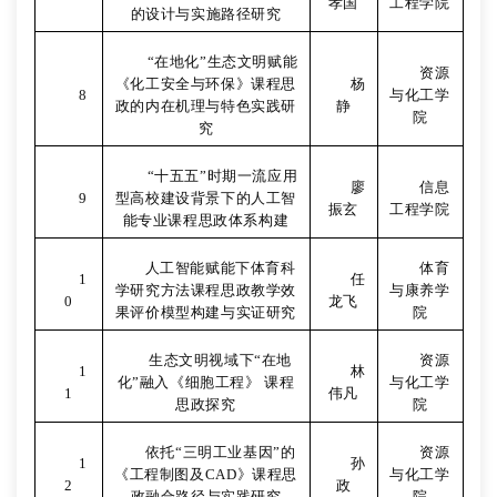
孝国
工程学院
的设计与实施路径研究
“
在地化”生态文明赋能
资源
《化工安全与环保》课程思
杨
8
与化工学
政的内在机理与特色实践研
静
院
究
“
十五五”时期一流应用
廖
信息
9
型高校建设背景下的人工智
振玄
工程学院
能专业课程思政体系构建
人工智能赋能下体育科
体育
1
任
学研究方法课程思政教学效
与康养学
0
龙飞
果评价模型构建与实证研究
院
生态文明视域下“在地
资源
1
林
化”融入《细胞工程》 课程
与化工学
1
伟凡
思政探究
院
依托“三明工业基因”的
资源
1
孙
《工程制图及
CAD
》课程思
与化工学
2
政
政融合路径与实践研究
院