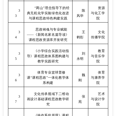
“
两山”理念指导下的经
资源
3
陈
典无机化学实验绿色化改进
与化工学
3
风华
与课程思政特色构建实践
院
思政铸魂与专业赋能
3
王
文化
——《新闻名家名篇导读》
4
鹤彤
传播学院
课程思政资源库开发研究
《小学综合实践活动指
教育
3
刘
导》课程思政体系图构建与
与音乐学
5
永明
教学实践研究
院
体育专业篮球普修
体育
3
魏
课“课程思政”一体化教学体
与康养学
6
刚
系构建
院
文化传承视域下二维动
艺术
3
张
画设计基础课程思政教学研
与设计学
7
苑
究
院
《操作系统原理》课程