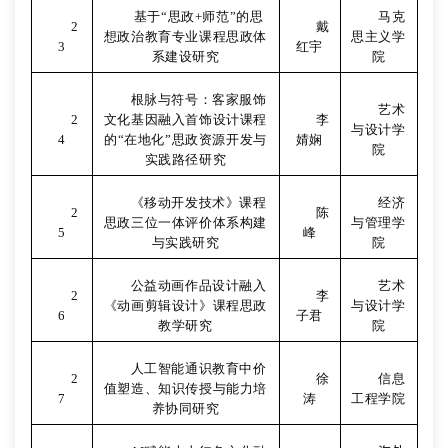
基于“思政
+
师范”的思
马克
2
戴
想政治教育专业课程思政体
思主义学
3
红宇
系建设研究
院
根脉与符号：客家服饰
艺术
2
文化基因融入首饰设计课程
李
与设计学
4
的“在地化”思政资源开发与
婧娴
院
实践路径研究
《移动开发技术》课程
经济
2
陈
思政三位一体评价体系构建
与管理学
5
峰
与实践研究
院
公益动画作品设计融入
艺术
2
李
《动画剪辑设计》课程思政
与设计学
6
子君
教学研究
院
人工智能通识教育中价
2
徐
信息
值塑造、知识传授与能力培
7
涛
工程学院
养协同研究