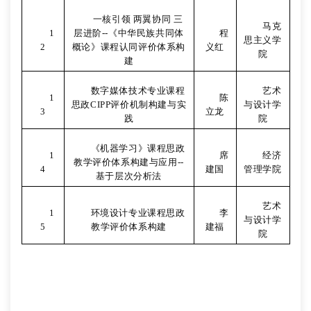
一核引领 两翼协同 三
马克
1
层进阶
--
《中华民族共同体
程
思主义学
2
概论》课程认同评价体系构
义红
院
建
数字媒体技术专业课程
艺术
1
陈
思政
CIPP
评价机制构建与实
与设计学
3
立龙
践
院
《机器学习》课程思政
1
席
经济
教学评价体系构建与应用
--
4
建国
管理学院
基于层次分析法
艺术
1
环境设计专业课程思政
李
与设计学
5
教学评价体系构建
建福
院