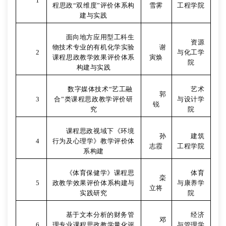
1
程思政“双维度”评价体系构
雪霁
工程学院
建与实践
面向地方应用型工科生
资源
物技术专业的有机化学实验
谢
2
与化工学
课程思政教学效果评价体系
寅焕
院
构建与实践
数字媒体技术“艺工融
艺术
郭
3
合”类课程思政教学评价研
与设计学
锐
究
院
课程思政视域下《环境
孙
建筑
4
行为及心理学》教学评价体
志霞
工程学院
系构建
《体育保健学》课程思
体育
栾
5
政教学效果评价体系构建与
与康养学
立将
实践研究
院
基于文本分析的财务管
经济
邓
6
理专业课程思政教学量化评
与管理学