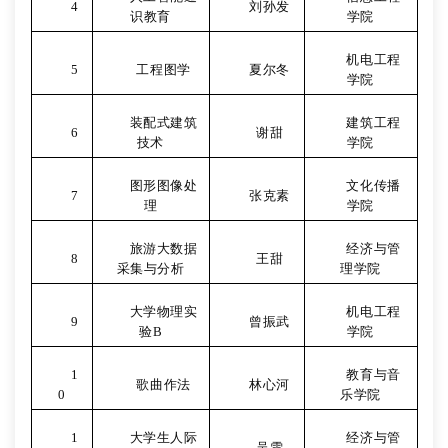
4
刘孙发
识教育
学院
机电工程
5
工程图学
夏尔冬
学院
装配式建筑
建筑工程
6
谢甜
技术
学院
图形图像处
文化传播
7
张克素
理
学院
旅游大数据
经济与管
8
王甜
采集与分析
理学院
大学物理实
机电工程
9
曾振武
验
B
学院
1
教育与音
歌曲作法
林心河
0
乐学院
1
大学生人际
经济与管
吴雪