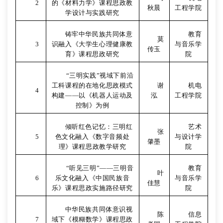
2
的《材料力学》课程思政教
秋晨
工程学院
学设计与实践研究
铸牢中华民族共同体意
教育
莫
3
识融入《大学生心理健康教
与音乐学
传玉
育》课程思政研究
院
“
三明实践”视域下前沿
工科课程的在地化思政模式
谢
机电
4
构建——以《机器人运动及
泓
工程学院
控制》为例
倾听红色记忆：三明红
艺术
张
5
色文化融入《数字音频处
与设计学
肇墨
理》课程思政教学研究
院
“
听见三明”——三明音
教育
叶
6
乐文化融入《中国民族音
与音乐学
佳慧
乐》课程思政实施路径研究
院
中华民族共同体意识视
陈
信息
7
域下《模糊数学》课程思政