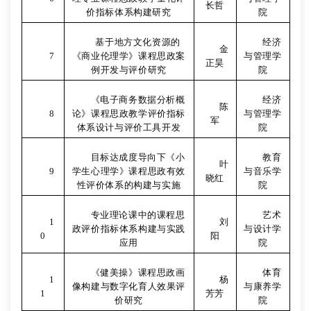
长哲
价指标体系构建研究
院
基于地方文化资源的
经济
金
7
《商业伦理学》课程思政案
与管理学
正昊
例开发与评价研究
院
《电子商务数据分析概
经济
陈
8
论》课程思政教学评价指标
与管理学
军
体系设计与评价工具开发
院
目标达成度导向下《小
教育
叶
9
学生心理学》课程思政有效
与音乐学
晓红
性评价体系的构建与实施
院
专业理论课中的课程思
艺术
1
刘
政评价指标体系构建与实践
与设计学
0
阳
应用
院
《健美操》课程思政画
体育
1
杨
像构建与数字化育人效果评
与康养学
1
芳芳
价研究
院