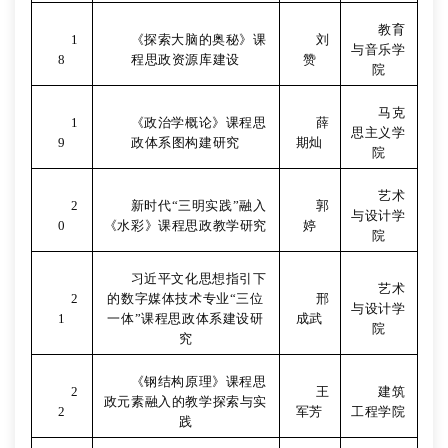
教育
1
《探索大脑的奥秘》课
刘
与音乐学
8
程思政资源库建设
赞
院
马克
1
《政治学概论》课程思
薛
思主义学
9
政体系图构建研究
期灿
院
艺术
2
新时代“三明实践”融入
郭
与设计学
0
《水彩》课程思政教学研究
婷
院
习近平文化思想指引下
艺术
2
的数字媒体技术专业“三位
邢
与设计学
1
一体”课程思政体系建设研
成武
院
究
《钢结构原理》课程思
2
王
建筑
政元素融入的教学探索与实
2
军芳
工程学院
践