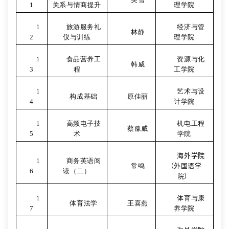
1
关系与情商提升
理学院
1
旅游服务礼
经济与管
林静
2
仪与训练
理学院
1
食品营养工
资源与化
韩威
3
程
工学院
1
艺术与设
构成基础
原佳丽
4
计学院
1
高频电子技
机电工程
蔡豫威
5
术
学院
海外学院
1
商务英语阅
常鸣
（外国语学
6
读（二）
院）
1
体育与康
体育法学
王喜燕
7
养学院