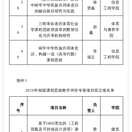
3
徐
信息
中铸牢中华民族共同体意识
8
贤淼
工程学院
的融合路径研究与实践
三明革命老区体育社会
体育
3
赵
学课程思政资源库的数智活
与康养学
9
赢
化与共享机制研究
院
铸牢中华民族共同体意
4
库
信息
识，构建一流《高等代数》
0
福立
工程学院
课程思政
附件
3
2026
年校级课程思政教学评价专项项目拟立项名单
序
负
项目名称
学院
号
责人
基于
OBE
理念的《工程
荷载及可持续设计原理》课
蔡
建筑