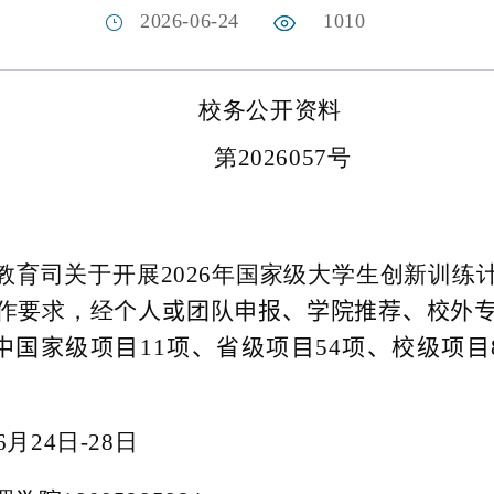
2026-06-24
1010
校务公开资料
第
2026057
号
教育司关于开展
202
6
年国家级大学生创新训练
作要求
，经
个人或团队申报、学院推荐、校外
中国家级项目
11
项、省级项目
54
项、校级项目
6
月
24
日
-28
日