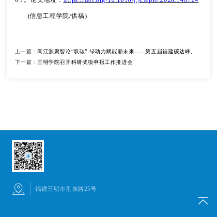
(信息工程学院/供稿)
上一篇：
闽江源聚智论“双碳” 绿动力赋能新未来——第五届福建碳达峰、碳
下一篇：
中和学术研讨会在三明学院顺利举办
三明学院召开科研奖项申报工作推进会
福建三明市荆东路25号