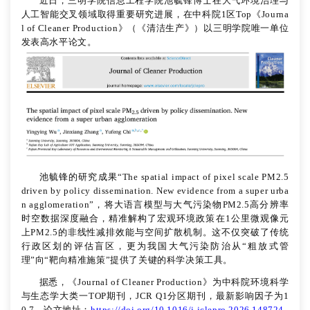
近日，三明学院信息工程学院池毓锋博士在大气环境治理与
人工智能交叉领域取得重要研究进展，在中科院1区Top
《
Journa
l of Cleaner Production
》
（《清洁生产》）以三明学院唯一单位
发表高水平论文。
池毓锋的研究成果
“
The spatial impact of pixel scale PM2.5
driven by policy dissemination. New evidence from a super urba
n agglomeration
”，将大语言模型与大气污染物PM2.5高分辨率
时空数据深度融合，精准解构了宏观环境政策在1公里微观像元
上PM2.5的非线性减排效能与空间扩散机制。这不仅突破了传统
行政区划的评估盲区，更为我国大气污染防治从“粗放式管
理”向“靶向精准施策”提供了关键的科学决策工具。
据悉，《
Journal of Cleaner Production
》为中科院环境科学
与生态学大类一
TOP期刊，JCR Q1分区期刊，最新影响因子为1
0.7。论文地址：
https://doi.org/10.1016/j.jclepro.2026.148724