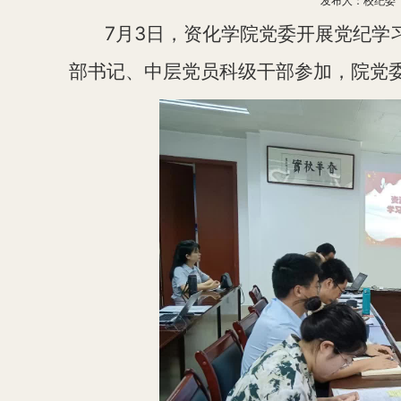
发布人：校纪委 发
7
月
3
日，资化学院党委
开展
党纪学
部书记、中层党员科级干部
参加
，院党