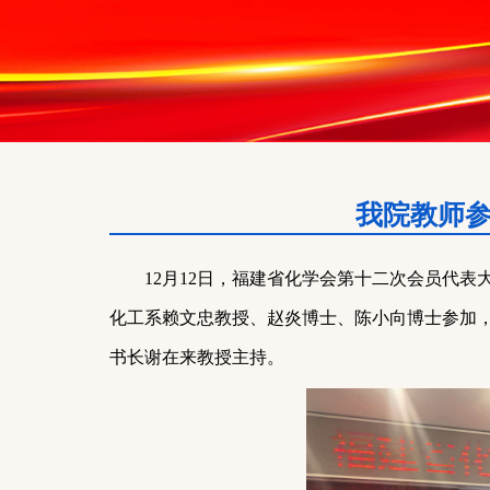
我院教师
1
2
月
1
2
日，福建省化学会第十
二
次会员代表
化工系
赖文忠教授
、赵炎博士、陈小向
博士
参加
书长谢在来教授
主持。