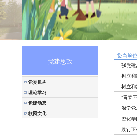
您当前
党建思政
强党建
树立和
党委机构
树立和
理论学习
“青春
党建动态
深学党
校园文化
资化学
践行正