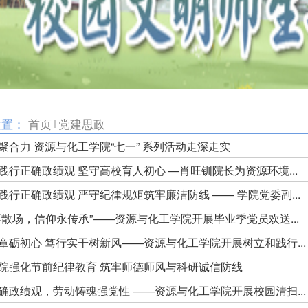
位置：
首页
党建思政
聚合力 资源与化工学院“七一” 系列活动走深走实
践行正确政绩观 坚守高校育人初心 —肖旺钏院长为资源环境...
践行正确政绩观 严守纪律规矩筑牢廉洁防线 —— 学院党委副...
不散场，信仰永传承”——资源与化工学院开展毕业季党员欢送...
章砺初心 笃行实干树新风——资源与化工学院开展树立和践行...
院强化节前纪律教育 筑牢师德师风与科研诚信防线
确政绩观，劳动铸魂强党性 ——资源与化工学院开展校园清扫...