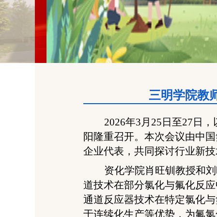
三明学院教师
2026
年
3
月
25
日至
27
日，
阳隆重召开。本次会议由中国
企业代表，共同探讨行业新技
资化学院
肖旺钏教授
和刘
道技术在部分氯化与氟化反应
通道反应器技术在特定氯化与
于连续化生产等优势，为氟氯